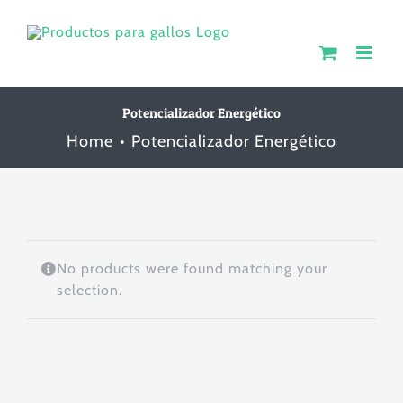
Skip
to
content
Potencializador Energético
Home
Potencializador Energético
No products were found matching your
selection.