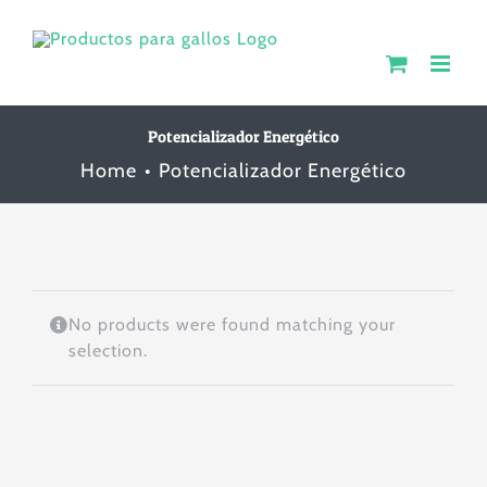
Skip
to
content
Potencializador Energético
Home
Potencializador Energético
No products were found matching your
selection.