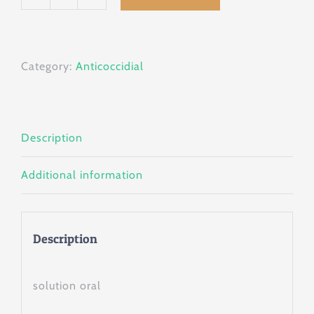
Cocci
Pro
1
Category:
Anticoccidial
litro
quantity
Description
Additional information
Description
solution oral