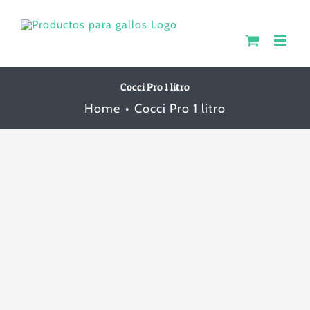
Skip
to
content
Cocci Pro 1 litro
Home
Cocci Pro 1 litro