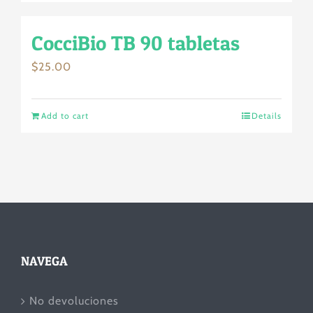
CocciBio TB 90 tabletas
$
25.00
Add to cart
Details
NAVEGA
No devoluciones