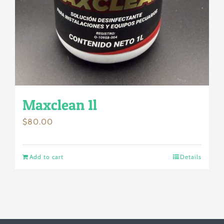
Maxclean 1l
$
80.00
Add to cart
Details