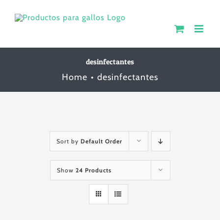
Skip
to
content
desinfectantes
Home
desinfectantes
Sort by
Default Order
Show
24 Products