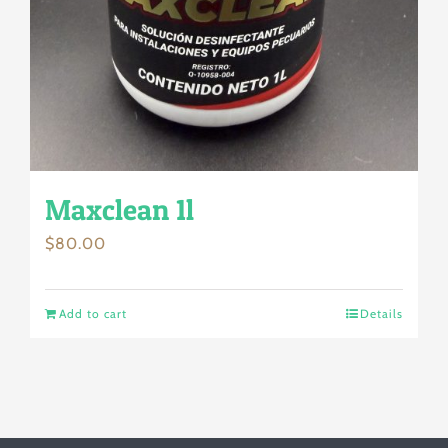
Maxclean 1l
$
80.00
Add to cart
Details