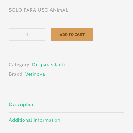
SOLO PARA USO ANIMAL
ADD TO CART
Worm
Ex
100
Category:
Desparasitantes
Tabletas
Brand:
Vetinova
Vetinova
quantity
Description
Additional information